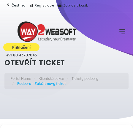
Čeština
Registrace
Zobrazit košík
Přihlášení
+91 80 43707043
OTEVŘÍT TICKET
Portal Home
Klientské sekce
Tickety podpory
Podpora - Založit nový ticket