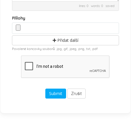
lines: 0 words: 0
saved
Přílohy
Přidat další
Povolené koncovky souborů: .jpg, .gif, .jpeg, .png, .txt, .pdf
Zrušit