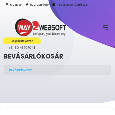
Magyar
Regisztráció
Kosár megtekintése
Bejelentkezés
+91 80 43707043
BEVÁSÁRLÓKOSÁR
Bevásárlókosár