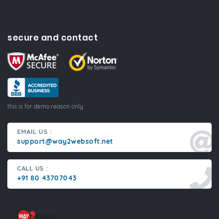
secure and contact
this is for demo reason only
EMAIL US :
support@way2websoft.net
CALL US :
+91 80 43707043